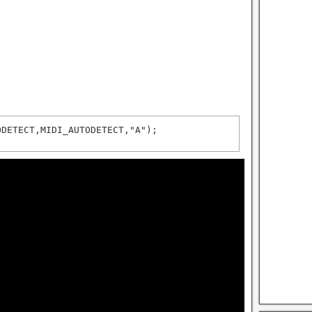
ODETECT,MIDI_AUTODETECT,
"A"
);