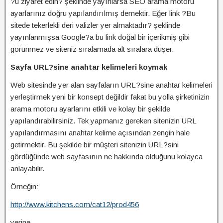
?u ziyaret edin? şeklinde yayınlarsa SEO arama motoru
ayarlarınız doğru yapılandırılmış demektir. Eğer link ?Bu
sitede tekerlekli deri valizler yer almaktadır? şeklinde
yayınlanmışsa Google?a bu link doğal bir içerikmiş gibi
görünmez ve siteniz sıralamada alt sıralara düşer.
Sayfa URL?sine anahtar kelimeleri koymak
Web sitesinde yer alan sayfaların URL?sine anahtar kelimeleri
yerleştirmek yeni bir konsept değildir fakat bu yolla şirketinizin
arama motoru ayarlarını etkili ve kolay bir şekilde
yapılandırabilirsiniz. Tek yapmanız gereken sitenizin URL
yapılandırmasını anahtar kelime açısından zengin hale
getirmektir. Bu şekilde bir müşteri sitenizin URL?sini
gördüğünde web sayfasının ne hakkında olduğunu kolayca
anlayabilir.
Örneğin:
http://www.kitchens.com/cat12/prod456
yerine