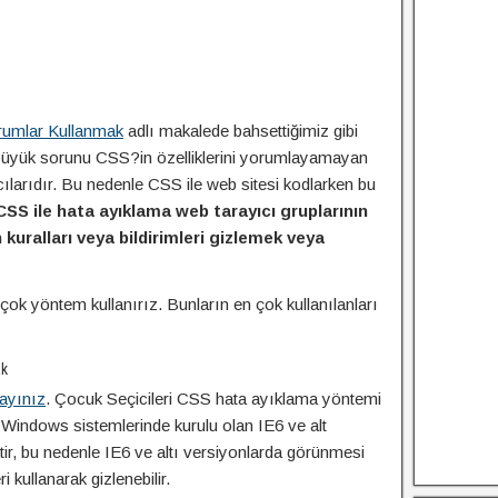
orumlar Kullanmak
adlı makalede bahsettiğimiz gibi
büyük sorunu CSS?in özelliklerini yorumlayamayan
larıdır. Bu nedenle CSS ile web sitesi kodlarken bu
CSS ile hata ayıklama web tarayıcı gruplarının
n kuralları veya bildirimleri gizlemek veya
çok yöntem kullanırız. Bunların en çok kullanılanları
ak
layınız
. Çocuk Seçicileri CSS hata ayıklama yöntemi
ri Windows sistemlerinde kurulu olan IE6 ve alt
r, bu nedenle IE6 ve altı versiyonlarda görünmesi
 kullanarak gizlenebilir.