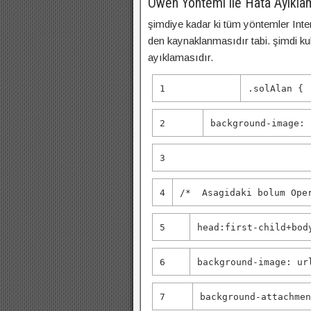
Owen Yöntemi ile Hata Ayıkla
şimdiye kadar ki tüm yöntemler Inte
den kaynaklanmasıdır tabi. şimdi k
ayıklamasıdır.
1
.solAlan {
2
background-image
:
3
4
/* Asagidaki bolum Oper
5
head:first-child+bod
6
background-image
:
ur
7
background-attachme