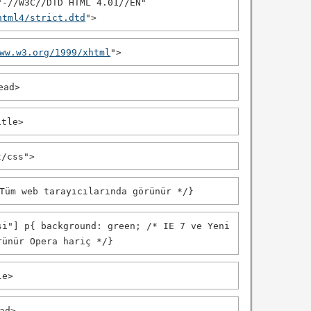
"-//W3C//DTD HTML 4.01//EN"
html4/strict.dtd
">
ww.w3.org/1999/xhtml
"
>
ead
>
itle
>
t/css"
>
Tüm web tarayıcılarında görünür */}
si"] p{ background: green; /* IE 7 ve Yeni
rünür Opera hariç */}
le
>
ad
>