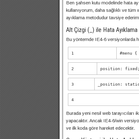
Ben şahsen kutu modelinde hata ay
kullanıyorum, daha sağlıklı ve tüm w
ayıklama metodudur tavsiye ederim.
Alt Çizgi (_) ile Hata Ayıklama
Bu yöntemde IE4-6 versiyonlarda hata
1
#menu {
2
position
:
fixed
3
_position
:
stati
4
Burada yeni nesil web tarayıcıları
yapacaktır. Ancak IE4-6/win versiy
ve ilk koda göre hareket edecektir.