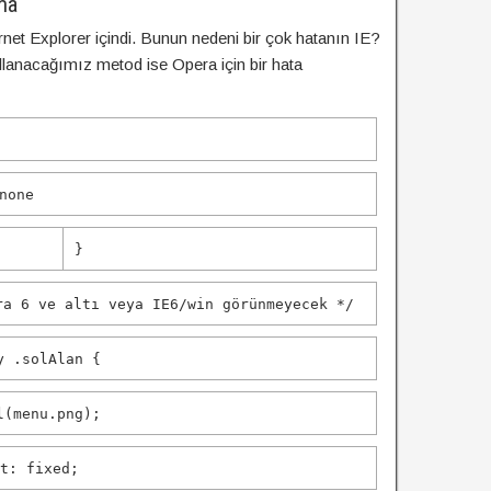
ma
rnet Explorer içindi. Bunun nedeni bir çok hatanın IE?
ullanacağımız metod ise Opera için bir hata
none
}
a 6 ve altı veya IE6/win görünmeyecek */
y .solAlan {
l
(menu.png);
nt
:
fixed
;