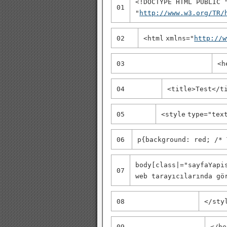
<!DOCTYPE HTML PUBLIC 
01
"
http://www.w3.org/TR/
02
<
html
xmlns
=
"
http://w
03
<
h
04
<
title
>Test</
t
05
<
style
type
=
"tex
06
p{background: red; /* 
body[class|="sayfaYapi
07
web tarayıcılarında gö
08
</
sty
09
</
he