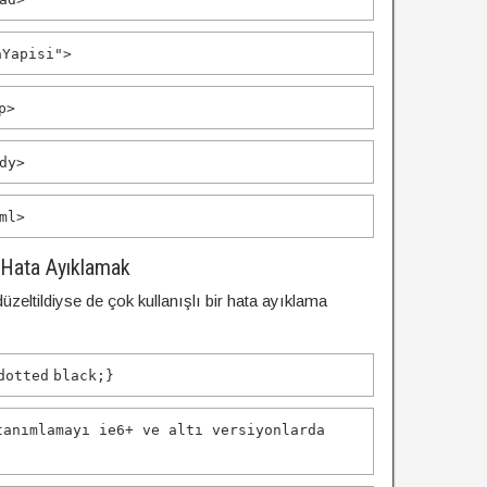
aYapisi"
>
p
>
dy
>
ml
>
k Hata Ayıklamak
düzeltildiyse de çok kullanışlı bir hata ayıklama
dotted
black
;}
tanımlamayı ie
6
+ ve altı versiyonlarda