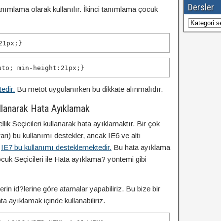
Dersler
anımlama olarak kullanılır. İkinci tanımlama çocuk
Dersler
21px
;}
uto
;
min-height
:
21px
;}
edir.
Bu metot uygulanırken bu dikkate alınmalıdır.
Kullanarak Hata Ayıklamak
lik Seçicileri kullanarak hata ayıklamaktır. Bir çok
ari) bu kullanımı destekler, ancak IE6 ve altı
.
IE7 bu kullanımı desteklemektedir.
Bu hata ayıklama
uk Seçicileri ile Hata ayıklama? yöntemi gibi
erin id?lerine göre atamalar yapabiliriz. Bu bize bir
ta ayıklamak içinde kullanabiliriz.