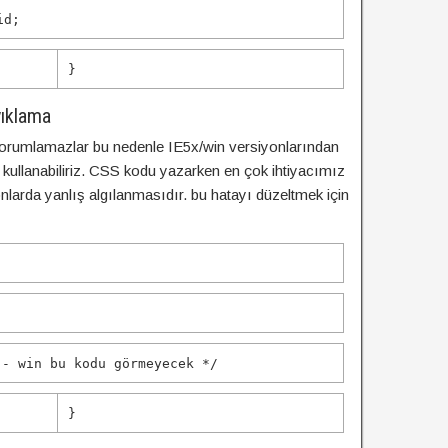
id
;
}
yıklama
 yorumlamazlar bu nedenle IE5x/win versiyonlarından
kullanabiliriz. CSS kodu yazarken en çok ihtiyacımız
nlarda yanlış algılanmasıdır. bu hatayı düzeltmek için
 - win bu kodu görmeyecek */
}