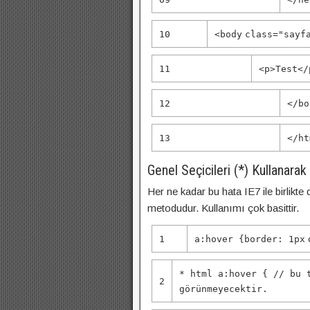
10
<
body
class
=
"sayf
11
<
p
>Test</
12
</
bo
13
</
ht
Genel Seçicileri (*) Kullanara
Her ne kadar bu hata IE7 ile birlikte 
metodudur. Kullanımı çok basittir.
1
a:hover {
border
:
1px
* html a:hover { // bu 
2
görünmeyecektir.