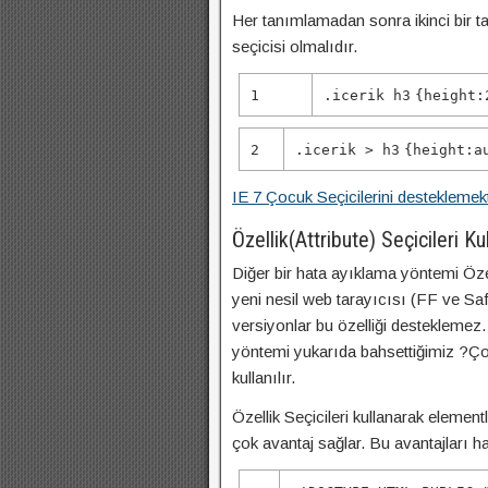
Her tanımlamadan sonra ikinci bir t
seçicisi olmalıdır.
1
.icerik h
3
{
height
:
2
.icerik > h
3
{
height
:
a
IE 7 Çocuk Seçicilerini desteklemekt
Özellik(Attribute) Seçicileri 
Diğer bir hata ayıklama yöntemi Özel
yeni nesil web tarayıcısı (FF ve Saf
versiyonlar bu özelliği desteklemez
yöntemi yukarıda bahsettiğimiz ?Çoc
kullanılır.
Özellik Seçicileri kullanarak elementl
çok avantaj sağlar. Bu avantajları ha