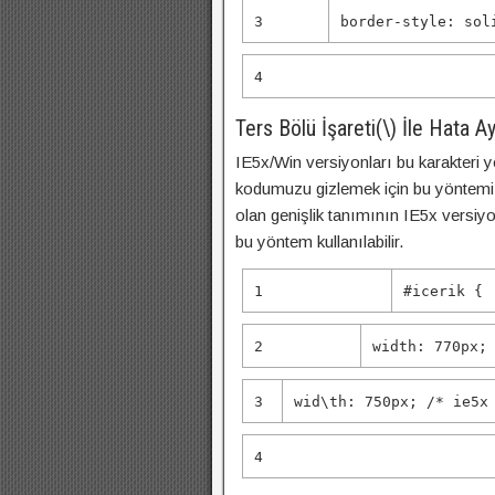
3
border-style
:
sol
4
Ters Bölü İşareti(\) İle Hata A
IE5x/Win versiyonları bu karakteri
kodumuzu gizlemek için bu yöntemi 
olan genişlik tanımının IE5x versiyo
bu yöntem kullanılabilir.
1
#icerik {
2
width
:
770px
;
3
wid\th:
750px
;
/* ie5x
4