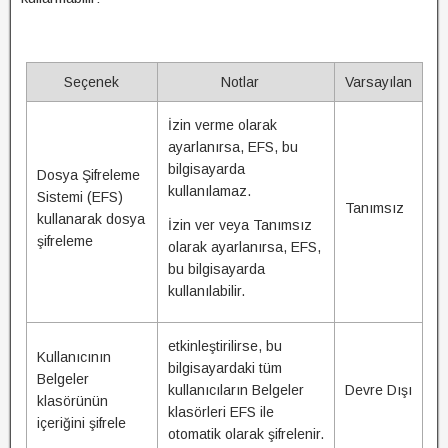
Seçenek
Notlar
Varsayılan
İzin verme olarak
ayarlanırsa, EFS, bu
bilgisayarda
Dosya Şifreleme
kullanılamaz.
Sistemi (EFS)
Tanımsız
kullanarak dosya
İzin ver veya Tanımsız
şifreleme
olarak ayarlanırsa, EFS,
bu bilgisayarda
kullanılabilir.
etkinleştirilirse, bu
Kullanıcının
bilgisayardaki tüm
Belgeler
kullanıcıların Belgeler
Devre Dışı
klasörünün
klasörleri EFS ile
içeriğini şifrele
otomatik olarak şifrelenir.