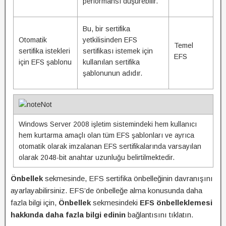
performansı düşürebilir.
Bu, bir sertifika
Otomatik
yetkilisinden EFS
Temel
sertifika istekleri
sertifikası istemek için
EFS
için EFS şablonu
kullanılan sertifika
şablonunun adıdır.
Not
Windows Server 2008 işletim sistemindeki hem kullanıcı
hem kurtarma amaçlı olan tüm EFS şablonları ve ayrıca
otomatik olarak imzalanan EFS sertifikalarında varsayılan
olarak 2048-bit anahtar uzunluğu belirtilmektedir.
Önbellek
sekmesinde, EFS sertifika önbelleğinin davranışını
ayarlayabilirsiniz. EFS’de önbelleğe alma konusunda daha
fazla bilgi için,
Önbellek
sekmesindeki
EFS önbelleklemesi
hakkında daha fazla bilgi edinin
bağlantısını tıklatın.