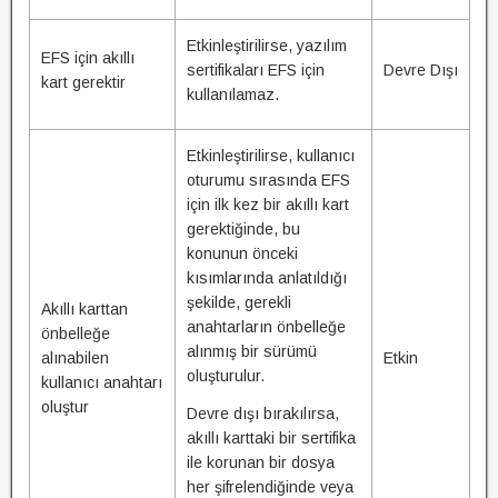
Etkinleştirilirse, yazılım
EFS için akıllı
sertifikaları EFS için
Devre Dışı
kart gerektir
kullanılamaz.
Etkinleştirilirse, kullanıcı
oturumu sırasında EFS
için ilk kez bir akıllı kart
gerektiğinde, bu
konunun önceki
kısımlarında anlatıldığı
şekilde, gerekli
Akıllı karttan
anahtarların önbelleğe
önbelleğe
alınmış bir sürümü
alınabilen
Etkin
oluşturulur.
kullanıcı anahtarı
oluştur
Devre dışı bırakılırsa,
akıllı karttaki bir sertifika
ile korunan bir dosya
her şifrelendiğinde veya