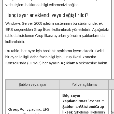
ve bu işlem hakkında bilgi edinmenizi sağlar.
Hangi ayarlar eklendi veya değiştirildi?
Windows Server 2008 işletim sisteminin bu sürümünde, ek
EFS seçenekleri Grup İlkesi kullanılarak yönetilebilir. Aşağıdaki
tabloda listelenen Grup İlkesi ayarları yönetim şablonlarında
kullanılabilir.
Bu tablo, her ayar için basit bir açıklama içermektedir. Belirli
bir ayar ile ilgili daha fazla bilgi için, Grup İlkesi Yönetim
Konsolu’nda (GPMC) her ayarın
Açıklama
sekmesine bakın.
Şablon veya ayar
Yol ve açıklama
Bilgisayar
Yapılandırması\Yönetim
Şablonları\Sistem\Grup
GroupPolicy.admx
; EFS
İlkesi
; Şifreleme ilkelerinin
Y