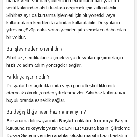
olanak verir. Varolan yüklemelerdeki kullanıcıları yazılım
sertifikalarından akıllı kartlara geçirmek için kullanılabilir.
Sihirbaz ayrıca kurtarma işlemleri için bir yönetici veya
kullanıcıların kendileri tarafından kullanılabilir. Dosyaların
şifresini çözüp daha sonra yeniden şifrelemekten daha etkin
bir yoldur.
Bu işlev neden önemlidir?
Sihirbaz, sertifikaları seçmek veya dosyaları geçirmek için
hızlı ve adım adım yönergeler sağlar.
Farklı çalışan nedir?
Dosyalar her açıldıklarında veya güncelleştirildiklerinde
otomatik olarak yeniden şifrelenmezler. Sihirbaz kullanıcıya
büyük oranda esneklik sağlar.
Bu değişikliğe nasıl hazırlanmalıyım?
Bir sınama bilgisayarında
Başlat
‘ı tıklatın.
Aramaya Başla
kutusuna
rekeywiz
yazın ve ENTER tuşuna basın. Şifreleme
Dosya Sistemi yeniden anahtar oluşturma sihirbazı başlatılır