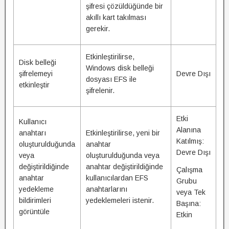
şifresi çözüldüğünde bir
akıllı kart takılması
gerekir.
Etkinleştirilirse,
Disk belleği
Windows disk belleği
şifrelemeyi
Devre Dışı
dosyası EFS ile
etkinleştir
şifrelenir.
Etki
Kullanıcı
Alanına
anahtarı
Etkinleştirilirse, yeni bir
Katılmış:
oluşturulduğunda
anahtar
Devre Dışı
veya
oluşturulduğunda veya
değiştirildiğinde
anahtar değiştirildiğinde
Çalışma
anahtar
kullanıcılardan EFS
Grubu
yedekleme
anahtarlarını
veya Tek
bildirimleri
yedeklemeleri istenir.
Başına:
görüntüle
Etkin