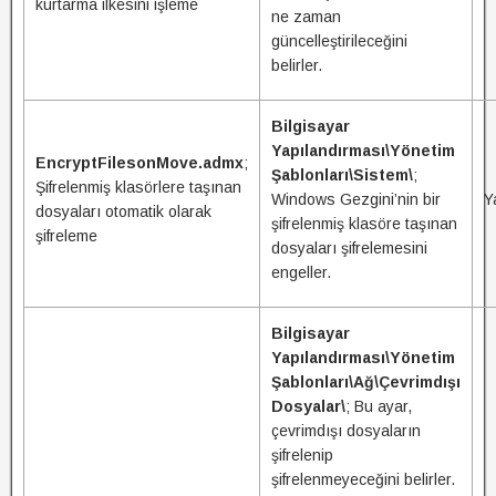
kurtarma ilkesini işleme
ne zaman
güncelleştirileceğini
belirler.
Bilgisayar
Yapılandırması\Yönetim
EncryptFilesonMove.admx
;
Şablonları\Sistem\
;
Şifrelenmiş klasörlere taşınan
Windows Gezgini’nin bir
Y
dosyaları otomatik olarak
şifrelenmiş klasöre taşınan
şifreleme
dosyaları şifrelemesini
engeller.
Bilgisayar
Yapılandırması\Yönetim
Şablonları\Ağ\Çevrimdışı
Dosyalar\
; Bu ayar,
çevrimdışı dosyaların
şifrelenip
şifrelenmeyeceğini belirler.