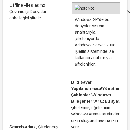
OfflineFiles.admx
;
Not
Çevrimdışı Dosyalar
Y
önbelleğini şifrele
Windows XP’de bu
dosyalar sistem
anahtarıyla
şifreleniyordu;
Windows Server 2008
işletim sisteminde ise
kullanıcı anahtarıyla
şifrelenirler.
Bilgisayar
Yapılandırması\Yönetim
Şablonları\Windows
Bileşenleri\Ara\
; Bu ayar,
şifrelenmiş öğeler için
Windows Arama tarafından
dizin oluşturulmasına izin
Search.admx
; Şifrelenmiş
verir.