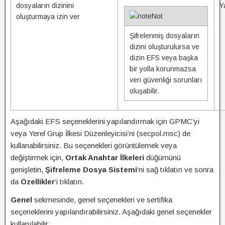
dosyaların dizinini
Y
Not
oluşturmaya izin ver
Şifrelenmiş dosyaların
dizini oluşturulursa ve
dizin EFS veya başka
bir yolla korunmazsa
veri güvenliği sorunları
oluşabilir.
Aşağıdaki EFS seçeneklerini yapılandırmak için GPMC’yi
veya Yerel Grup İlkesi Düzenleyicisi’ni (secpol.msc) de
kullanabilirsiniz. Bu seçenekleri görüntülemek veya
değiştirmek için,
Ortak Anahtar İlkeleri
düğümünü
genişletin,
Şifreleme Dosya Sistemi
‘ni sağ tıklatın ve sonra
da
Özellikler
‘i tıklatın.
Genel
sekmesinde, genel seçenekleri ve sertifika
seçeneklerini yapılandırabilirsiniz. Aşağıdaki genel seçenekler
kullanılabilir: