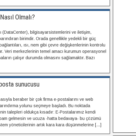
Nasıl Olmalı?
(DataCenter), bilgisayarsistemlerini ve iletişim,
 barındıran birimdir. Orada genellikle yedekli bir güç
ağlantıları, ısı, nem gibi çevre değişkenlerinin kontrolu
lır. Veri merkezlerinin temel amacı kurumun operasyonel
amaların çalışır durumda olmasını sağlamaktır. Bazı
 posta sunucusu
asıyla beraber bir çok firma e-postalarını ve web
 barındırma yolunu seçmeye başladı. Bu noktada
inin talepleri oldukça kısadır: E-Postalarımız kendi
spam gelmesin ve ucuza -hatta bedavaya- bu çözümü
stem yöneticilerinin artık kara kara düşünmelerine […]