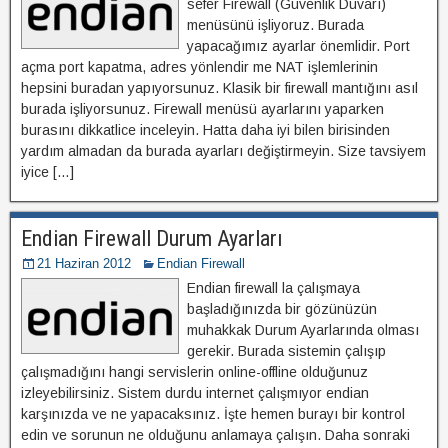
sefer Firewall (Güvenlik Duvarı)
menüsünü işliyoruz. Burada
yapacağımız ayarlar önemlidir. Port
açma port kapatma, adres yönlendir me NAT işlemlerinin
hepsini buradan yapıyorsunuz. Klasik bir firewall mantığını asıl
burada işliyorsunuz. Firewall menüsü ayarlarını yaparken
burasını dikkatlice inceleyin. Hatta daha iyi bilen birisinden
yardım almadan da burada ayarları değiştirmeyin. Size tavsiyem
iyice […]
Endian Firewall Durum Ayarları
21 Haziran 2012
Endian Firewall
Endian firewall la çalışmaya
başladığınızda bir gözünüzün
muhakkak Durum Ayarlarında olması
gerekir. Burada sistemin çalışıp
çalışmadığını hangi servislerin online-offline olduğunuz
izleyebilirsiniz. Sistem durdu internet çalışmıyor endian
karşınızda ve ne yapacaksınız. İşte hemen burayı bir kontrol
edin ve sorunun ne olduğunu anlamaya çalışın. Daha sonraki