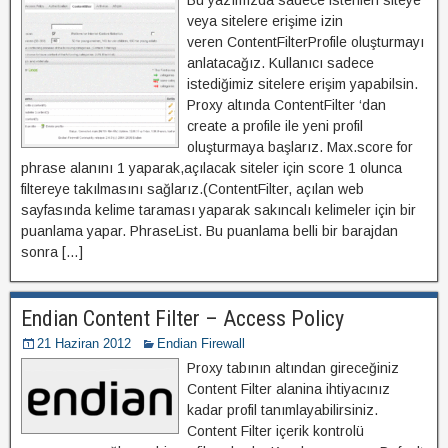
Bu yazımızda sadece istenlen siteye
veya sitelere erişime izin
veren ContentFilterProfile oluşturmayı
anlatacağız. Kullanıcı sadece
istediğimiz sitelere erişim yapabilsin.
Proxy altında ContentFilter ‘dan
create a profile ile yeni profil
oluşturmaya başlarız. Max.score for
phrase alanını 1 yaparak,açılacak siteler için score 1 olunca
filtereye takılmasını sağlarız.(ContentFilter, açılan web
sayfasında kelime taraması yaparak sakıncalı kelimeler için bir
puanlama yapar. PhraseList. Bu puanlama belli bir barajdan
sonra […]
Endian Content Filter – Access Policy
21 Haziran 2012
Endian Firewall
Proxy tabının altından gireceğiniz
Content Filter alanina ihtiyacınız
kadar profil tanımlayabilirsiniz.
Content Filter içerik kontrolü