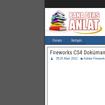
Forum
İletişim
Fireworks CS4 Doküman 
25 Mart 2012
Adobe Firework