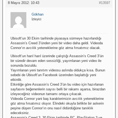
8 Mayıs 2012: 10:43
#13597
Gökhan
İzleyici
Ubisoft’un 30 Ekim tarihinde piyasaya sürmeye hazırlandığı
Assassin’s Creed 3’ünden yeni bir video daha geldi. Videoda
Connor’ın avcılık yeteneklerine göz atma fırsatımız olacak.
Ubisoft’un harıl harıl üzerinde çalıştığı Assassin’s Creed 3’ün
bir süredir devam eden sessizliği, yayımlanan yeni video ile
sonunda bozuldu.
Yayımlanan yeni tanıtım videosu aslında oldukça kısa. Bunun
sebebi de Ubisoft’un Facebook üzerinden başlattığı yeni
etkinlik.
Etkinliğe göre Assassin’s Creed 3’ün bu video için hazırlanan
sayfasını beğenenlerin sayısı belli bir rakamı aşarsa, birazdan
izleyeceğiniz videonun tamamı ortaya çıkacak.
Videoda Connor yani baş karakterimizin avcılık yeteneklerine
göz atma fırsatımız oluyor. Elindeki okuyla birlikte bir askerin
peşine düşen Connor’ın onu nasıl öldürdüğüne tanıklık
edeceksiniz.
Assassin’s Creed 3, 30 Ekim tarihinde PC, PlayStation 3 ve