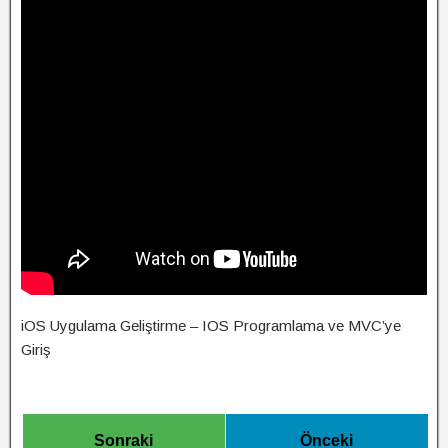
iOS Uygulama Geliştirme – IOS Programlama ve MVC’ye
Giriş
Sonraki
Önceki