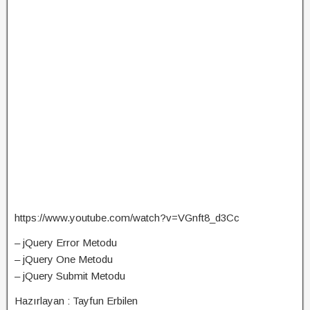
https://www.youtube.com/watch?v=VGnft8_d3Cc
– jQuery Error Metodu
– jQuery One Metodu
– jQuery Submit Metodu
Hazırlayan : Tayfun Erbilen