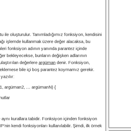
 ile oluşturulur. Tanımladığımız fonksiyon, kendisini
ğı işlemde kullanmak üzere değer alacaksa, bu
leri fonksiyon adının yanında parantez içinde
eğer bekleyecekse, bunların değişken adlarının
ulaştırılan değerlere
argüman
denir. Fonksiyon,
 beklemese bile içi boş parantez koymamız gerekir.
yazılır:
n1, argüman2, … argümanN) {
mutlar
e aynı kurallara tabidir. Fonksiyon içinden fonksiyon
P’nin kendi fonksiyonları kullanılabilir. Şimdi, ilk örnek