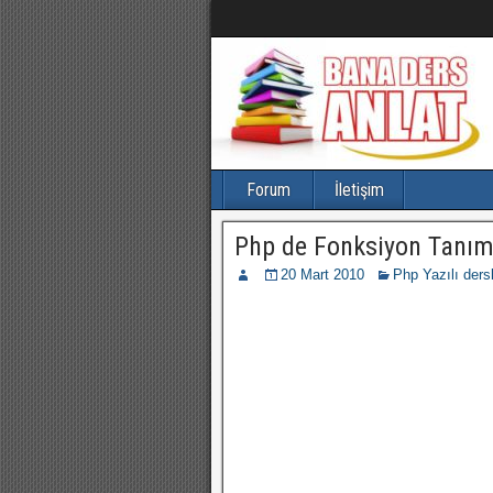
Forum
İletişim
Php de Fonksiyon Tanı
20 Mart 2010
Php Yazılı dersl