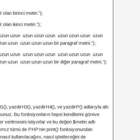
lan birinci metin.”);
lan ikinci metin.”);
 uzun uzun uzun uzun uzun uzun uzun uzun uzun
n uzun uzun uzun uzun bir paragraf metni.”);
 uzun uzun uzun uzun uzun uzun uzun uzun uzun
n uzun uzun uzun uzun bir diğer paragraf metni.”);
), yazdirH3(), yazdirH4(), ve yazdirP() adlarıyla altı
unuz. Bu fonksiyonların hepsi kendilerini göreve
er verilmesini istiyorlar ve bu değeri $metin adlı
rımız tümü de PHP’nin print() fonksiyonundan
sıl kullanılacağını, nasıl işletileceğini de