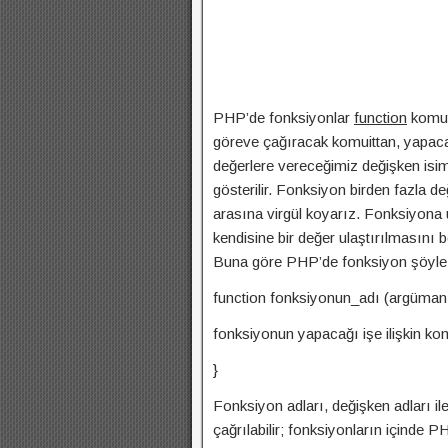
PHP’de fonksiyonlar
function
komutu
göreve çağıracak komuittan, yapaca
değerlere vereceğimiz değişken isim
gösterilir. Fonksiyon birden fazla d
arasına
virgül koyarız. Fonksiyona 
kendisine bir değer ulaştırılmasını
Buna göre PHP’de fonksiyon şöyle 
function fonksiyonun_adı (argüma
fonksiyonun yapacağı işe ilişkin ko
}
Fonksiyon adları, değişken adları il
çağrılabilir; fonksiyonların içinde PH