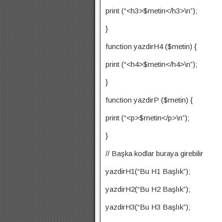
print (“<h3>$metin</h3>\n”);
}
function yazdirH4 ($metin) {
print (“<h4>$metin</h4>\n”);
}
function yazdirP ($metin) {
print (“<p>$metin</p>\n”);
}
// Başka kodlar buraya girebilir
yazdirH1(“Bu H1 Başlık”);
yazdirH2(“Bu H2 Başlık”);
yazdirH3(“Bu H3 Başlık”);