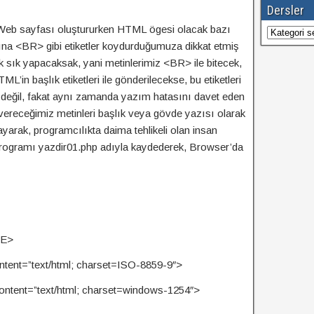
Dersler
 Web sayfası oluştururken HTML ögesi olacak bazı
Dersler
rına <BR> gibi etiketler koydurduğumuza dikkat etmiş
k sık yapacaksak, yani metinlerimiz <BR> ile bitecek,
’in başlık etiketleri ile gönderilecekse, bu etiketleri
değil, fakat aynı zamanda yazım hatasını davet eden
 vereceğimiz metinleri başlık veya gövde yazısı olarak
yarak, programcılıkta daima tehlikeli olan insan
 programı yazdir01.php adıyla kaydederek, Browser’da
LE>
ntent=”text/html; charset=ISO-8859-9″>
ontent=”text/html; charset=windows-1254″>