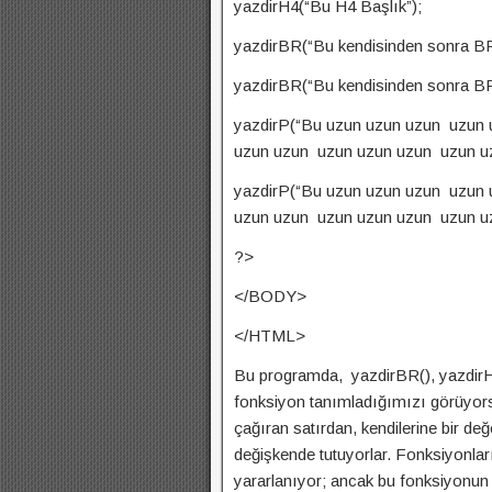
yazdirH4(“Bu H4 Başlık”);
yazdirBR(“Bu kendisinden sonra BR o
yazdirBR(“Bu kendisinden sonra BR o
yazdirP(“Bu uzun uzun uzun uzun
uzun uzun uzun uzun uzun uzun uzu
yazdirP(“Bu uzun uzun uzun uzun
uzun uzun uzun uzun uzun uzun uzu
?>
</BODY>
</HTML>
Bu programda, yazdirBR(), yazdirH1(
fonksiyon tanımladığımızı görüyors
çağıran satırdan, kendilerine bir değ
değişkende tutuyorlar. Fonksiyonla
yararlanıyor; ancak bu fonksiyonun na