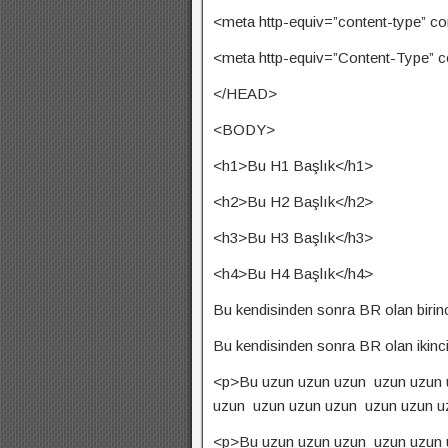
<meta http-equiv=”content-type” co
<meta http-equiv=”Content-Type” c
</HEAD>
<BODY>
<h1>Bu H1 Başlık</h1>
<h2>Bu H2 Başlık</h2>
<h3>Bu H3 Başlık</h3>
<h4>Bu H4 Başlık</h4>
Bu kendisinden sonra BR olan birin
Bu kendisinden sonra BR olan ikinc
<p>Bu uzun uzun uzun uzun uzun 
uzun uzun uzun uzun uzun uzun uz
<p>Bu uzun uzun uzun uzun uzun 