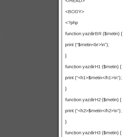
</HEAD>
<BODY>
<?php
function yazdirBR ($metin) {
print (“$metin<br>\n”);
}
function yazdirH1 ($metin) {
print (“<h1>$metin</h1>\n”);
}
function yazdirH2 ($metin) {
print (“<h2>$metin</h2>\n”);
}
function yazdirH3 ($metin) {