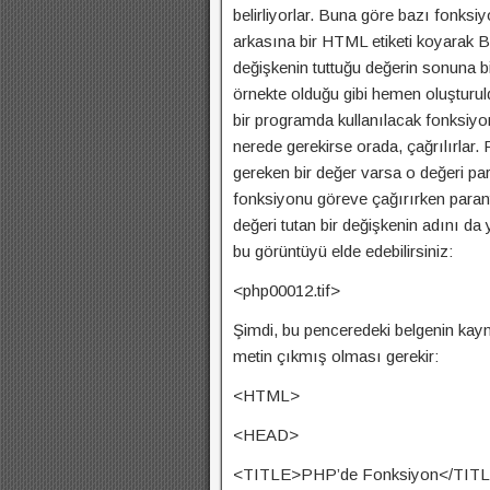
belirliyorlar. Buna göre bazı fonksi
arkasına bir HTML etiketi koyarak B
değişkenin tuttuğu değerin sonuna b
örnekte olduğu gibi hemen oluşturu
bir programda kullanılacak fonksiyo
nerede gerekirse orada, çağrılırlar. 
gereken bir değer varsa o değeri par
fonksiyonu göreve çağırırken parant
değeri tutan bir değişkenin adını da
bu görüntüyü elde edebilirsiniz:
<php00012.tif>
Şimdi, bu penceredeki belgenin kay
metin çıkmış olması gerekir:
<HTML>
<HEAD>
<TITLE>PHP’de Fonksiyon</TIT