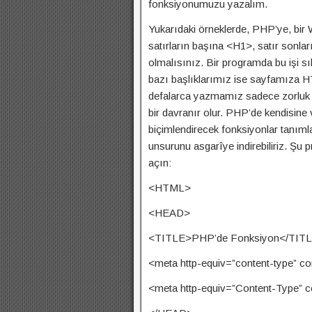
fonksiyonumuzu yazalım.
Yukarıdaki örneklerde, PHP’ye, bir
satırların başına <H1>, satır sonla
olmalısınız. Bir programda bu işi sı
bazı başlıklarımız ise sayfamıza HTML
defalarca yazmamız sadece zorluk 
bir davranır olur. PHP’de kendisine
biçimlendirecek fonksiyonlar tanımla
unsurunu asgarîye indirebiliriz. Şu
açın:
<HTML>
<HEAD>
<TITLE>PHP’de Fonksiyon</TIT
<meta http-equiv=”content-type” co
<meta http-equiv=”Content-Type” c