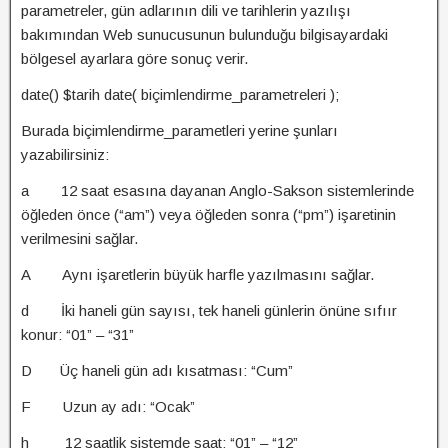
parametreler, gün adlarının dili ve tarihlerin yazılışı
bakımından Web sunucusunun bulunduğu bilgisayardaki
bölgesel ayarlara göre sonuç verir.
date() $tarih date( biçimlendirme_parametreleri );
Burada biçimlendirme_parametleri yerine şunları
yazabilirsiniz:
a 12 saat esasına dayanan Anglo-Sakson sistemlerinde
öğleden önce (“am”) veya öğleden sonra (“pm”) işaretinin
verilmesini sağlar.
A Aynı işaretlerin büyük harfle yazılmasını sağlar.
d İki haneli gün sayısı, tek haneli günlerin önüne sıfıır
konur: “01” – “31”
D Üç haneli gün adı kısatması: “Cum”
F Uzun ay adı: “Ocak”
h 12 saatlik sistemde saat: “01” – “12”