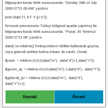
bilgisayara kurulu Web sunucusunda: “Sunday 30th of July
2000 07:51:08 AM” yazdırır.
print (date (“l, d F Y g:i:s”));
Browser penceresine Türkçe bölgesel ayarlar yapılmış bir
bilgisayara kurulu Web sunucusunda: “Pazar, 30 Temmuz
2000 07:51:08” yazdırır.
date() ve mktime() fonksiyonlarını birlikte kullanarak geçmiş
veya gelecek tarihleri bulma imkanı de vardır. Örnek:
$yarin = mktime (0,0,0,date(“m”) ,date(“d”)+1,date(“Y”));
$gecen_ay = mktime (0,0,0,date(“m”)-1,date(“d”), date(“Y”));
$gelecek_lyl = mktime (0,0,0,date(“m”), date(“d”),
date(“Y”)+1);
Sonraki
Önceki