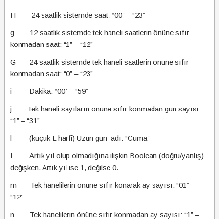
H 24 saatlik sistemde saat: “00” – “23”
g 12 saatlik sistemde tek haneli saatlerin önüne sıfır
konmadan saat: “1” – “12”
G 24 saatlik sistemde tek haneli saatlerin önüne sıfır
konmadan saat: “0” – “23”
i Dakika: “00” – “59”
j Tek haneli sayıların önüne sıfır konmadan gün sayısı
“1” – “31”
l (küçük L harfi) Uzun gün adı: “Cuma”
L Artık yıl olup olmadığına ilişkin Boolean (doğru/yanlış)
değişken. Artık yıl ise 1, değilse 0.
m Tek hanelilerin önüne sıfır konarak ay sayısı: “01” –
“12”
n Tek hanelilerin önüne sıfır konmadan ay sayısı: “1” –