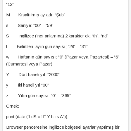
“12”
M Kısaltılmış ay adı: “Şub”
s Saniye: “00” – “59”
S İngilizce (‘ncı anlamına) 2 karakter ek: “th”, “nd”
t Belirtilen ayın gün sayısı; “28” – “31”
w Haftanın gün sayısı: “0” (Pazar veya Pazartesi) – “6”
(Cumartesi veya Pazar)
Y Dört haneli yıl: “2000”
y İki haneli yıl “00”
z Yılın gün sayısı: “0” – “365”
Örnek:
print (date (“l dS of F Y h:i:s A”));
Browser penceresine İngilizce bölgesel ayarlar yapılmış bir