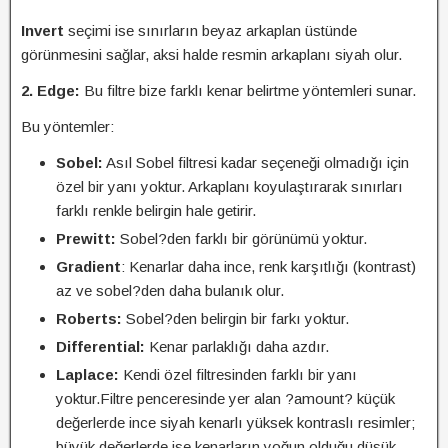
Invert
seçimi ise sınırların beyaz arkaplan üstünde
görünmesini sağlar, aksi halde resmin arkaplanı siyah olur.
2. Edge:
Bu filtre bize farklı kenar belirtme yöntemleri sunar.
Bu yöntemler:
Sobel:
Asıl Sobel filtresi kadar seçeneği olmadığı için
özel bir yanı yoktur. Arkaplanı koyulaştırarak sınırları
farklı renkle belirgin hale getirir.
Prewitt:
Sobel?den farklı bir görünümü yoktur.
Gradient
: Kenarlar daha ince, renk karşıtlığı (kontrast)
az ve sobel?den daha bulanık olur.
Roberts:
Sobel?den belirgin bir farkı yoktur.
Differential:
Kenar parlaklığı daha azdır.
Laplace:
Kendi özel filtresinden farklı bir yanı
yoktur.Filtre penceresinde yer alan ?amount? küçük
değerlerde ince siyah kenarlı yüksek kontraslı resimler;
büyük değerlerde ise kenarların yoğun olduğu düşük