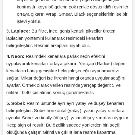
kontrastlı, koyu bölgelerin çok renkle gösterildiği resimler
ortaya çıkarır. Wrap, Smear, Black seçeneklerinin ise bir
işlevi yoktur.
3. Laplace:
Bu filtre, ince, geniş kenarlı pikseller üreten
laplacian yöntemini kullanarak resimdeki kenarları
belirginleştirir. Resmin arkaplanı siyah olur.
4. Neon:
Resimdeki kenarlara parlak neon efektini
uygulayarak kenarları ortaya çıkarır. Yarıçap (Radius) değeri
kenarların hangi genişlikte belirginleşeceğin ayarlamamızı
sağlar. Miktar değeri ise fitrenin hangi oranda uygulanacağını
ayarlar. Örrnek olarak verilen resimde yarıçap değeri: 5 ve
miktar : 0,40 için alınan sonuç görülmektedir.
5. Sobel:
Resim üstünde ayrı ayrı yatay ve düşey kenarları
belirginleştirir. Sobel horizontal (yatay): yakın yatay sınırlara
uygular Sobel vertically (düşey): yakın düşey sınırlara uygular
Keep sign of result: Bu özellik sadece yönlerden biri seçili
olduğunda çalışır. Girinti ve çıkıntılarla resme kabartma