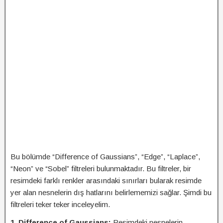
Bu bölümde “Difference of Gaussians”, “Edge”, “Laplace”,
“Neon” ve “Sobel” filtreleri bulunmaktadır. Bu filtreler, bir
resimdeki farklı renkler arasındaki sınırları bularak resimde
yer alan nesnelerin dış hatlarını belirlememizi sağlar. Şimdi bu
filtreleri teker teker inceleyelim.
1. Difference of Gaussians:
Resimdeki nesnelerin