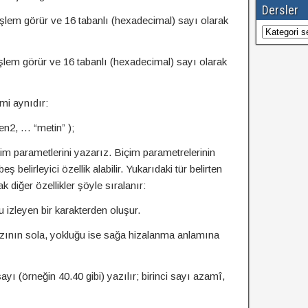
Dersler
 görür ve 16 tabanlı (hexadecimal) sayı olarak
Dersler
görür ve 16 tabanlı (hexadecimal) sayı olarak
imi aynıdır:
ken2, … “metin” );
im parametlerini yazarız. Biçim parametrelerinin
 belirleyici özellik alabilir. Yukarıdaki tür belirten
 diğer özellikler şöyle sıralanır:
u izleyen bir karakterden oluşur.
yazının sola, yokluğu ise sağa hizalanma anlamına
ı (örneğin 40.40 gibi) yazılır; birinci sayı azamî,