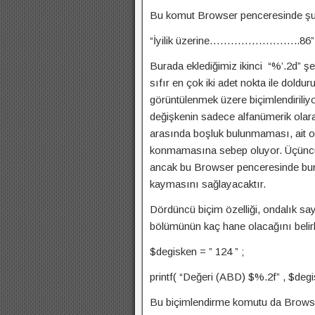
Bu komut Browser penceresinde şu 
“İyilik üzerine……………………..86”
Burada eklediğimiz ikinci “%’.2d” şek
sıfır en çok iki adet nokta ile dold
görüntülenmek üzere biçimlendirili
değişkenin sadece alfanümerik olar
arasında boşluk bulunmaması, ait ol
konmamasına sebep oluyor. Üçüncü d
ancak bu Browser penceresinde bund
kaymasını sağlayacaktır.
Dördüncü biçim özelliği, ondalık sa
bölümünün kaç hane olacağını belirl
$degisken = ” 124 ” ;
printf( “Değeri (ABD) $%.2f” , $degi
Bu biçimlendirme komutu da Browse