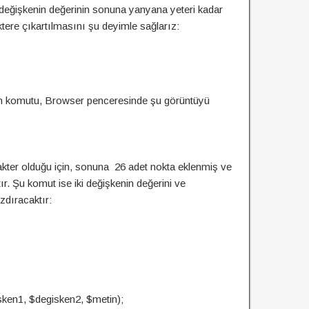
r değişkenin değerinin sonuna yanyana yeteri kadar
ere çıkartılmasını şu deyimle sağlarız:
im komutu, Browser penceresinde şu görüntüyü
rakter olduğu için, sonuna 26 adet nokta eklenmiş ve
r. Şu komut ise iki değişkenin değerini ve
zdıracaktır:
sken1, $degisken2, $metin);