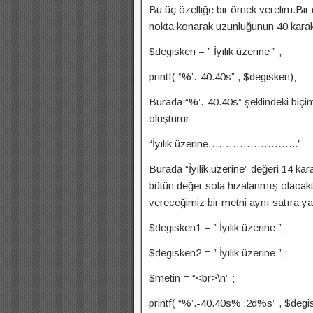
Bu üç özelliğe bir örnek verelim.Bi
nokta konarak uzunluğunun 40 karakt
$degisken = ” İyilik üzerine ” ;
printf( “%’.-40.40s” , $degisken);
Burada “%’.-40.40s” şeklindeki biç
oluşturur:
“İyilik üzerine……………………..”
Burada “İyilik üzerine” değeri 14 ka
bütün değer sola hizalanmış olacaktı
vereceğimiz bir metni aynı satıra ya
$degisken1 = ” İyilik üzerine ” ;
$degisken2 = ” İyilik üzerine ” ;
$metin = “<br>\n” ;
printf( “%’.-40.40s%’.2d%s” , $degi