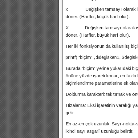
x Değişken tamsayı olarak işlem
döner. (Harfler, küçük harf olur).
X Değişken tamsayı olarak işlem 
döner. (Harfler, büyük harf olur).
Her iki fonksiyonun da kullanılış biç
printf( “biçim” , $degisken1, $degis
Burada “biçim” yerine yukarıdaki biç
önüne yüzde işareti konur; en fazla beş
biçimlendirme parametlerine ek olarak
Doldurma karakteri: tek tırnak ve on
Hizalama: Eksi işaretinin varalığı 
gelir.
En az-en çok uzunluk: Sayı-nokta-say
ikinci sayı asgarî uzunluğu belirtir.