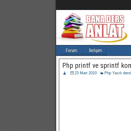
Forum
İletişim
Php printf ve sprintf ko
23 Mart 2010
Php Yazılı dersl